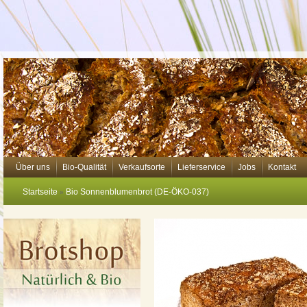
Über uns
Bio-Qualität
Verkaufsorte
Lieferservice
Jobs
Kontakt
Startseite
Bio Sonnenblumenbrot (DE-ÖKO-037)
»