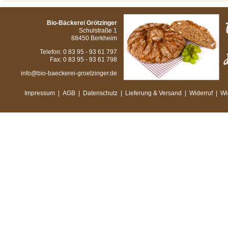
Bio-Bäckerei Grötzinger
Schulstraße 1
88450 Berkheim
Telefon: 0 83 95 - 93 61 797
Fax: 0 83 95 - 93 61 798
info@bio-baeckerei-groetzinger.de
Impressum
|
AGB
|
Datenschutz
|
Lieferung & Versand
|
Widerruf
|
Wi