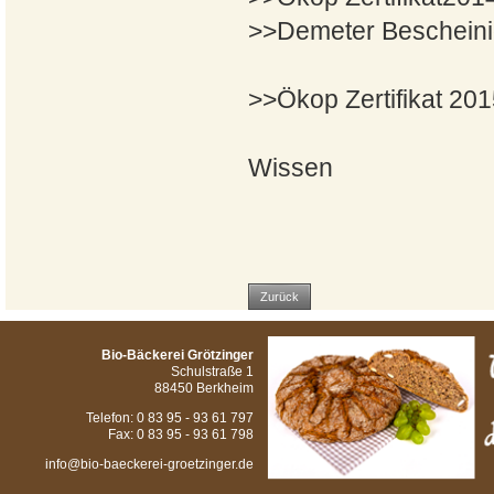
>>Demeter Beschein
>>Ökop Zertifikat 20
Wissen
Zurück
Bio-Bäckerei Grötzinger
Schulstraße 1
88450 Berkheim
Telefon: 0 83 95 - 93 61 797
Fax: 0 83 95 - 93 61 798
info@bio-baeckerei-groetzinger.de