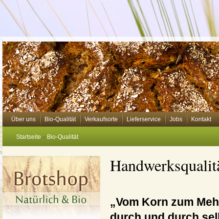
Über uns
Bio-Qualität
Verkaufsorte
Lieferservice
Jobs
Kontakt
Startseite
Bio-Qualität
»
Handwerksqualit
„Vom Korn zum Mehl
durch und durch se