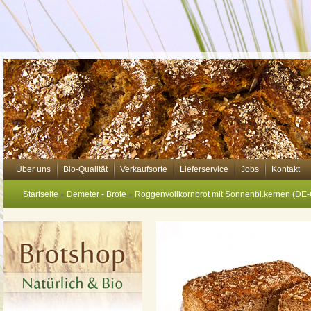
Über uns
Bio-Qualität
Verkaufsorte
Lieferservice
Jobs
Kontakt
Startseite
Demeter - Brote
Roggenvollkornbrot mit Sonnenbl.kernen (DE
»
»